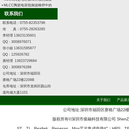
• MLCC陶瓷电容抵御波峰焊中的
联系我们
联系电话：0755-82353796
传 真：0755-28263285
李经理 13823135601
QQ：3008976071
张小姐 13631595877
QQ：125926782
唐经理 13823729684
QQ：3008976288
公司地址：深圳市福田区
赛格广场22楼2208B
仓库地址：深圳市龙岗区园山街
道尚城大厦1101
关于我们
产品展
公司地址:深圳市福田区赛格广场22楼2208B 
版权所有©深圳市俊融科技有限公司 ShenZhen Jun
ST、TI、Realtek、Renesas、Mps芯片集成电路IC；HRS