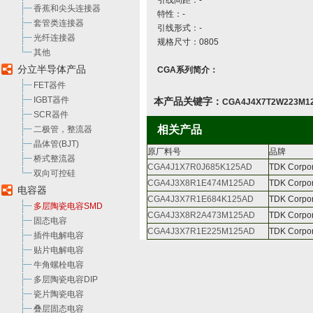
引线间距：-
香蕉和尖头连接器
特性：-
套管类连接器
引线形式：-
光纤连接器
规格尺寸：0805
其他
分立半导体产品
CGA系列简介：
FET器件
IGBT器件
本产品关键字：
CGA4J4X7T2W223M1
SCR器件
相关产品
二极管，整流器
晶体管(BJT)
原厂料号
品牌
桥式整流器
CGA4J1X7R0J685K125AD
TDK Corpor
双向可控硅
CGA4J3X8R1E474M125AD
TDK Corpor
电容器
CGA4J3X7R1E684K125AD
TDK Corpor
多层陶瓷电容SMD
CGA4J3X8R2A473M125AD
TDK Corpor
固态电容
CGA4J3X7R1E225M125AD
TDK Corpor
插件电解电容
贴片电解电容
牛角螺栓电容
多层陶瓷电容DIP
瓷片陶瓷电容
叠层固态电容