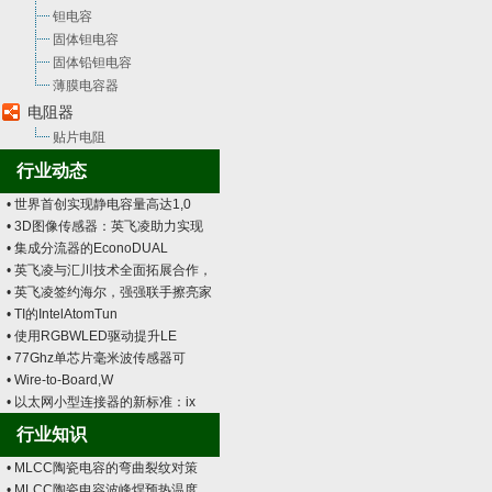
钽电容
固体钽电容
固体铅钽电容
薄膜电容器
电阻器
贴片电阻
行业动态
• 世界首创实现静电容量高达1,0
• 3D图像传感器：英飞凌助力实现
• 集成分流器的EconoDUAL
• 英飞凌与汇川技术全面拓展合作，
• 英飞凌签约海尔，强强联手擦亮家
• TI的IntelAtomTun
• 使用RGBWLED驱动提升LE
• 77Ghz单芯片毫米波传感器可
• Wire-to-Board,W
• 以太网小型连接器的新标准：ix
行业知识
• MLCC陶瓷电容的弯曲裂纹对策
• MLCC陶瓷电容波峰焊预热温度