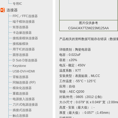
专用IC
连接器
FPC／FFC连接器
端子模块连接器
图片仅供参考
矩形连接器
CGA4J4X7T2W223M125AA
卡边缘连接器
接线座模块连接器
产品相关的资料数据可能存在错误（数据
接线板模块
用于IC的连接器
详细类别：陶瓷电容器
圆形连接器
电容：0.022uF
容差：±20%
D Sub D形连接器
电压 - 额定：450V
Keystone
温度系数：X7T
USB-DVI-HDMI
安装类型：表面贴装，MLCC
背板连接器
工作温度：-55°C ~ 125°C
同轴连接器 (RF)
应用：自动
模块化连接器
等级：AEC-Q200
重载连接器
封装/外壳：0805（2012 公制）
电源接入连接器
大小/尺寸：0.079" 长 x 0.049" 宽（2.00m
刀片式电源连接器
高度 - 安装（最大值）：-
插接式连接器
厚度（最大值）：0.057"（1.45mm）
触点连接器