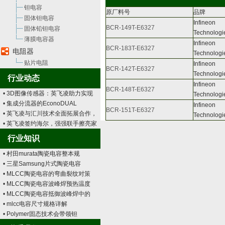
钽电容
原厂料号
品牌
固体钽电容
Infineon
BCR-149T-E6327
固体铅钽电容
Technologi
薄膜电容器
Infineon
BCR-183T-E6327
电阻器
Technologi
贴片电阻
Infineon
BCR-142T-E6327
Technologi
行业动态
Infineon
BCR-148T-E6327
• 3D图像传感器：英飞凌助力实现
Technologi
• 集成分流器的EconoDUAL
Infineon
BCR-151T-E6327
• 英飞凌与汇川技术全面拓展合作，
Technologi
• 英飞凌签约海尔，强强联手擦亮家
行业知识
• 村田murata陶瓷电容整本规
• 三星Samsung片式陶瓷电容
• MLCC陶瓷电容的弯曲裂纹对策
• MLCC陶瓷电容波峰焊预热温度
• MLCC陶瓷电容抵御波峰焊中的
• mlcc电容尺寸规格详解
• Polymer固态技术会带领钽