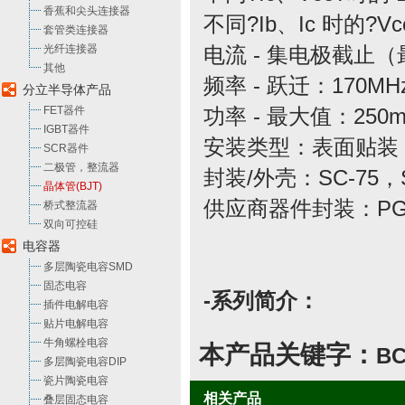
香蕉和尖头连接器
不同?Ib、Ic 时的?V
套管类连接器
光纤连接器
电流 - 集电极截止（
其他
频率 - 跃迁：170MH
分立半导体产品
FET器件
功率 - 最大值：250
IGBT器件
安装类型：表面贴装
SCR器件
二极管，整流器
封装/外壳：SC-75，S
晶体管(BJT)
供应商器件封装：PG-
桥式整流器
双向可控硅
电容器
多层陶瓷电容SMD
固态电容
-系列简介：
插件电解电容
贴片电解电容
牛角螺栓电容
本产品关键字：
BC
多层陶瓷电容DIP
瓷片陶瓷电容
相关产品
叠层固态电容