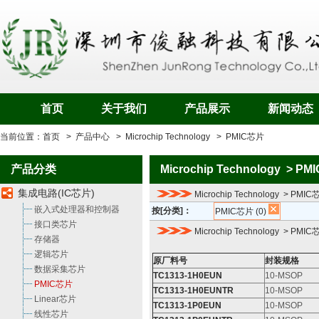
首页
关于我们
产品展示
新闻动态
当前位置：
首页
>
产品中心
>
Microchip Technology
>
PMIC芯片
产品分类
Microchip Technology > PM
集成电路(IC芯片)
Microchip Technology > PMI
嵌入式处理器和控制器
按[分类]：
PMIC芯片 (0)
接口类芯片
Microchip Technology > P
存储器
逻辑芯片
原厂料号
封装规格
数据采集芯片
TC1313-1H0EUN
10-MSOP
PMIC芯片
TC1313-1H0EUNTR
10-MSOP
Linear芯片
TC1313-1P0EUN
10-MSOP
线性芯片