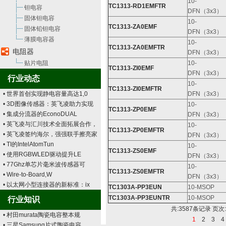
10-
TC1313-RD1EMFTR
钽电容
DFN（3x3）
固体钽电容
10-
TC1313-ZA0EMF
固体铅钽电容
DFN（3x3）
薄膜电容器
10-
TC1313-ZA0EMFTR
电阻器
DFN（3x3）
贴片电阻
10-
TC1313-ZI0EMF
DFN（3x3）
行业动态
10-
TC1313-ZI0EMFTR
• 世界首创实现静电容量高达1,0
DFN（3x3）
• 3D图像传感器：英飞凌助力实现
10-
TC1313-ZP0EMF
• 集成分流器的EconoDUAL
DFN（3x3）
• 英飞凌与汇川技术全面拓展合作，
10-
TC1313-ZP0EMFTR
• 英飞凌签约海尔，强强联手擦亮家
DFN（3x3）
• TI的IntelAtomTun
10-
TC1313-ZS0EMF
• 使用RGBWLED驱动提升LE
DFN（3x3）
• 77Ghz单芯片毫米波传感器可
10-
TC1313-ZS0EMFTR
• Wire-to-Board,W
DFN（3x3）
• 以太网小型连接器的新标准：ix
TC1303A-PP3EUN
10-MSOP
TC1303A-PP3EUNTR
10-MSOP
行业知识
共:3587条记录 页次:
• 村田murata陶瓷电容整本规
1
2
3
4
• 三星Samsung片式陶瓷电容