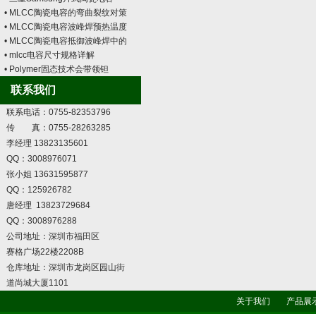
• MLCC陶瓷电容的弯曲裂纹对策
• MLCC陶瓷电容波峰焊预热温度
• MLCC陶瓷电容抵御波峰焊中的
• mlcc电容尺寸规格详解
• Polymer固态技术会带领钽
联系我们
联系电话：0755-82353796
传 真：0755-28263285
李经理 13823135601
QQ：3008976071
张小姐 13631595877
QQ：125926782
唐经理 13823729684
QQ：3008976288
公司地址：深圳市福田区
赛格广场22楼2208B
仓库地址：深圳市龙岗区园山街
道尚城大厦1101
关于我们
产品展